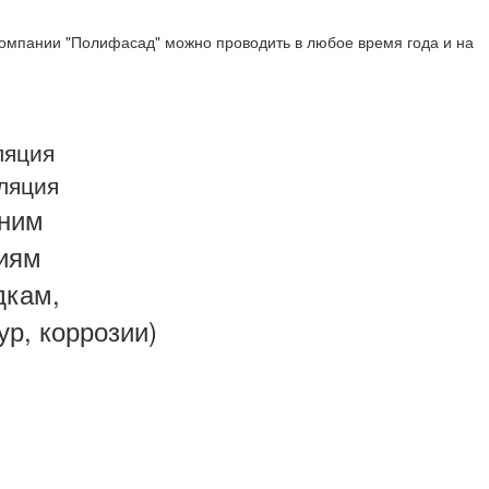
омпании "Полифасад" можно проводить в любое время года и на
ляция
ляция
шним
иям
дкам,
р, коррозии)