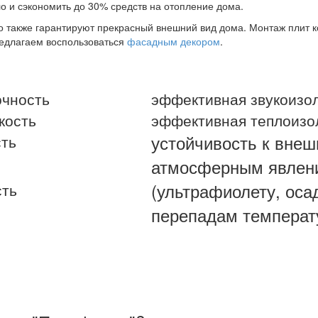
о и сэкономить до 30% средств на отопление дома.
 также гарантируют прекрасный внешний вид дома. Монтаж плит к
едлагаем воспользоваться
фасадным декором
.
очность
эффективная звукоизо
кость
эффективная теплоизо
устойчивость к вне
сть
атмосферным явлен
(ультрафиолету, оса
сть
перепадам температу