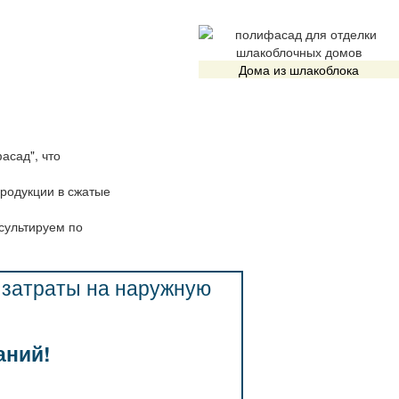
Дома из шлакоблока
сад", что
родукции в сжатые
сультируем по
, затраты на наружную
аний!