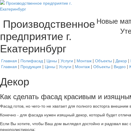
Новые мат
Производственное
Уте
предприятие г.
Екатеринбург
Главная
|
Полифасад
|
Цены
|
Услуги
|
Монтаж
|
Объекты
|
Декор
|
Главная
|
Продукция
|
Цены
|
Услуги
|
Монтаж
|
Объекты
|
Видео
|
Декор
Как сделать фасад красивым и изящны
Фасад готов, но чего-то не хватает для полного восторга внешним
Конечно - для фасада нужен изящный декор, который будет отлича
Если Вы хотите, чтобы Ваш дом выглядел достойно и радовал вас 
пенополистирола: