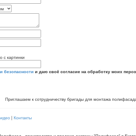
о с картинки
и безопасности
и даю своё согласие на обработку моих перс
Приглашаем к сотрудничеству бригады для монтажа полифасад
Видео
|
Контакты
олифасад - производство и продажа системы "Полифасад" в Екат