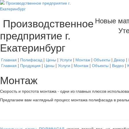
Новые мат
Производственное
Уте
предприятие г.
Екатеринбург
Главная
|
Полифасад
|
Цены
|
Услуги
|
Монтаж
|
Объекты
|
Декор
|
Главная
|
Продукция
|
Цены
|
Услуги
|
Монтаж
|
Объекты
|
Видео
|
Монтаж
Скорость и простота монтажа - одни из главных плюсов использ
Предлагаем вам наглядный процесс монтажа полифасада в реаль
Уникальные плиты ПОЛИФАСАД
имеют легкий вес, не потребу